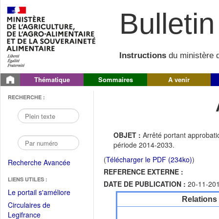
Bulletin 
Instructions
du ministère d
Thématique
Sommaires
A venir
RECHERCHE :
OBJET :
Arrêté portant approba
période 2014-2033.
(
Télécharger le PDF (234ko)
)
Recherche Avancée
REFERENCE EXTERNE :
LIENS UTILES :
DATE DE PUBLICATION :
20-11-20
(Fichier
Le portail s'améliore
Relations
PDF
Circulaires de
ouvrir
(Ouvrir
Legifrance