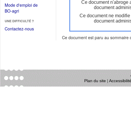
dans
Ce document n'abroge 
dans
Mode d'emploi de
une
document administ
une
(Ouvrir
BO-agri
autre
nouvelle
Ce document ne modifie
dans
fenêtre)
fenêtre)
document administ
UNE DIFFICULTÉ ?
une
nouvelle
Contactez-nous
fenêtre)
Ce document est paru au sommaire
Plan du site
|
Accessibili