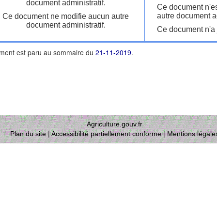
document administratif.
Ce document n'es
autre document ad
Ce document ne modifie aucun autre
document administratif.
Ce document n'a j
ment est paru au sommaire du
21-11-2019
.
Agriculture.gouv.fr
Plan du site
|
Accessibilité partiellement conforme
|
Mentions légale