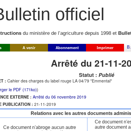
ulletin officiel
structions
du ministère de l’agriculture depuis 1998 et
Bullet
B.
s
A venir
Abonnement
Imprimer
Arrêté du 21-11-2
Statut :
Publié
T :
Cahier des charges du label rouge LA 04/79 "Emmental"
rger le PDF (171ko)
)
NCE EXTERNE :
Arrêté du 06 novembre 2019
E PUBLICATION :
21-11-2019
Relations avec les autres documents administ
Ce document n'es
autre document ad
Ce document n'abroge aucun autre