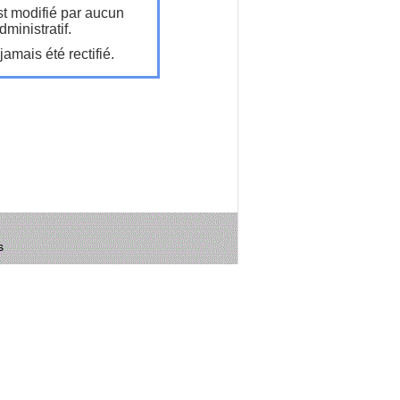
t modifié par aucun
ministratif.
amais été rectifié.
s