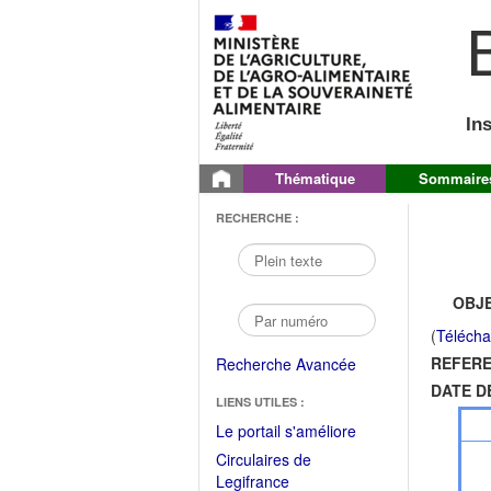
B
In
Thématique
Sommaire
RECHERCHE :
OBJE
(
Télécha
REFERE
Recherche Avancée
DATE D
LIENS UTILES :
(Fichier
Le portail s'améliore
PDF
Circulaires de
ouvrir
(Ouvrir
Legifrance