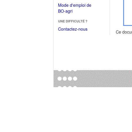
dans
dans
Mode d'emploi de
une
une
(Ouvrir
BO-agri
autre
nouvelle
dans
fenêtre)
fenêtre)
UNE DIFFICULTÉ ?
une
nouvelle
Contactez-nous
Ce docu
fenêtre)