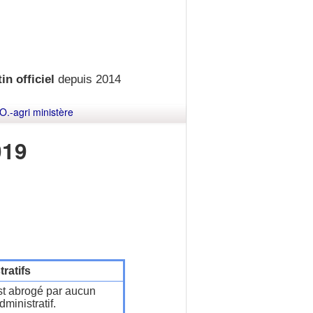
in officiel
depuis 2014
O.-agri ministère
019
ratifs
t abrogé par aucun
ministratif.