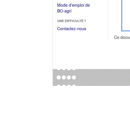
dans
dans
Mode d'emploi de
une
une
(Ouvrir
BO-agri
autre
nouvelle
dans
fenêtre)
fenêtre)
UNE DIFFICULTÉ ?
une
nouvelle
Contactez-nous
fenêtre)
Ce docu