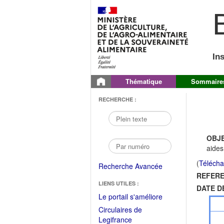
B
In
Thématique
Sommaire
RECHERCHE :
OBJE
aides
(
Télécha
Recherche Avancée
REFERE
LIENS UTILES :
DATE D
(Fichier
Le portail s'améliore
PDF
Circulaires de
ouvrir
(Ouvrir
Legifrance