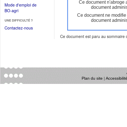
dans
Ce document n'abroge 
dans
Mode d'emploi de
une
document administ
une
(Ouvrir
BO-agri
autre
nouvelle
Ce document ne modifie
dans
fenêtre)
fenêtre)
document administ
UNE DIFFICULTÉ ?
une
nouvelle
Contactez-nous
fenêtre)
Ce document est paru au sommaire
Plan du site
|
Accessibili