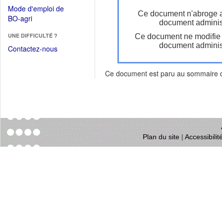
dans
dans
Mode d'emploi de
une
Ce document n'abroge 
une
(Ouvrir
BO-agri
autre
document administ
nouvelle
dans
fenêtre)
fenêtre)
UNE DIFFICULTÉ ?
Ce document ne modifie
une
document administ
nouvelle
Contactez-nous
fenêtre)
Ce document est paru au sommaire
Plan du site
|
Accessibili