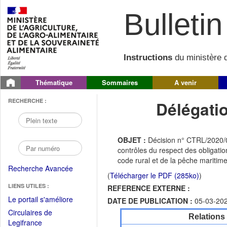
Bulletin 
Instructions
du ministère d
Thématique
Sommaires
A venir
RECHERCHE :
Délégati
OBJET :
Décision n° CTRL/2020/02
contrôles du respect des obligatio
code rural et de la pêche maritim
Recherche Avancée
(
Télécharger le PDF (285ko)
)
LIENS UTILES :
REFERENCE EXTERNE :
(Fichier
Le portail s'améliore
DATE DE PUBLICATION :
05-03-20
PDF
Circulaires de
Relations
ouvrir
(Ouvrir
Legifrance