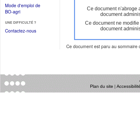
dans
dans
Mode d'emploi de
une
Ce document n'abroge 
une
(Ouvrir
BO-agri
autre
document administ
nouvelle
dans
fenêtre)
fenêtre)
UNE DIFFICULTÉ ?
Ce document ne modifie
une
document administ
nouvelle
Contactez-nous
fenêtre)
Ce document est paru au sommaire
Plan du site
|
Accessibili