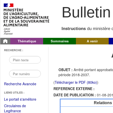
Bulletin 
Instructions
du ministère d
Thématique
Sommaires
A venir
RECHERCHE :
OBJET :
Arrêté portant approbat
période 2018-2037.
(
Télécharger le PDF (80ko)
)
Recherche Avancée
REFERENCE EXTERNE :
LIENS UTILES :
DATE DE PUBLICATION :
01-08-20
(Fichier
Le portail s'améliore
Relations
PDF
Circulaires de
ouvrir
(Ouvrir
Legifrance