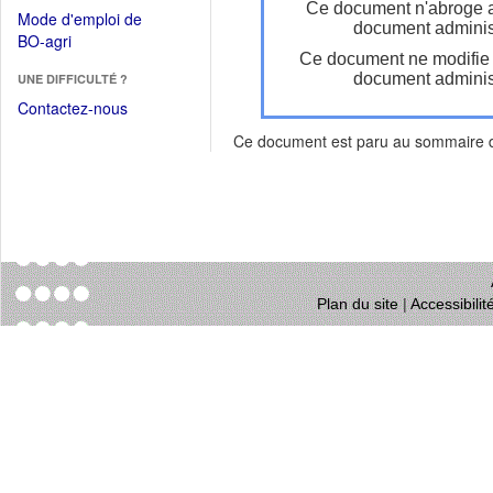
dans
Ce document n'abroge 
dans
Mode d'emploi de
une
document administ
une
(Ouvrir
BO-agri
autre
nouvelle
Ce document ne modifie
dans
fenêtre)
fenêtre)
document administ
UNE DIFFICULTÉ ?
une
nouvelle
Contactez-nous
fenêtre)
Ce document est paru au sommaire
Plan du site
|
Accessibili