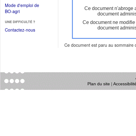
dans
dans
Mode d'emploi de
une
Ce document n'abroge 
une
(Ouvrir
BO-agri
autre
document administ
nouvelle
dans
fenêtre)
fenêtre)
UNE DIFFICULTÉ ?
Ce document ne modifie
une
document administ
nouvelle
Contactez-nous
fenêtre)
Ce document est paru au sommaire
Plan du site
|
Accessibili