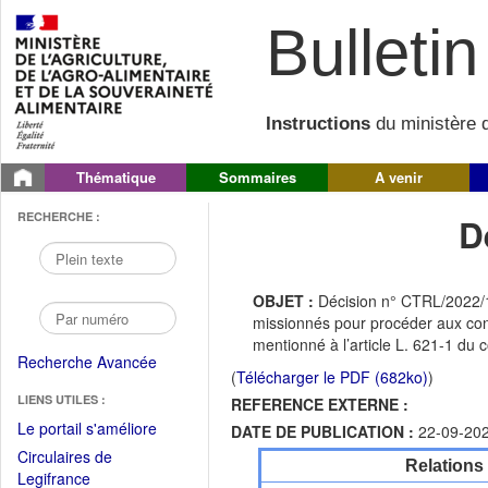
Bulletin 
Instructions
du ministère d
Thématique
Sommaires
A venir
RECHERCHE :
D
OBJET :
Décision n° CTRL/2022/10
missionnés pour procéder aux cont
mentionné à l’article L. 621-1 du 
Recherche Avancée
(
Télécharger le PDF (682ko)
)
LIENS UTILES :
REFERENCE EXTERNE :
(Fichier
Le portail s'améliore
DATE DE PUBLICATION :
22-09-20
PDF
Circulaires de
Relations
ouvrir
(Ouvrir
Legifrance