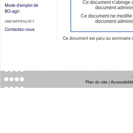
dans
Ce document n'abroge 
dans
Mode d'emploi de
une
document administ
une
(Ouvrir
BO-agri
autre
nouvelle
Ce document ne modifie
dans
fenêtre)
fenêtre)
document administ
UNE DIFFICULTÉ ?
une
nouvelle
Contactez-nous
fenêtre)
Ce document est paru au sommaire
Plan du site
|
Accessibili