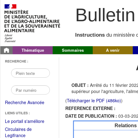
Bulletin 
Instructions
du ministère d
Thématique
Sommaires
A venir
RECHERCHE :
OBJET :
Arrêté du 11 février 2022
supérieur pour l'agriculture, l'alim
(
Télécharger le PDF (486ko)
)
Recherche Avancée
REFERENCE EXTERNE :
LIENS UTILES :
DATE DE PUBLICATION :
03-03-20
(Fichier
Le portail s'améliore
Relations
PDF
Circulaires de
ouvrir
(Ouvrir
Legifrance