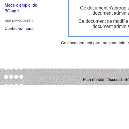
dans
dans
Mode d'emploi de
une
Ce document n'abroge 
une
(Ouvrir
BO-agri
autre
document administ
nouvelle
dans
fenêtre)
fenêtre)
UNE DIFFICULTÉ ?
Ce document ne modifie
une
document administ
nouvelle
Contactez-nous
fenêtre)
Ce document est paru au sommaire
Plan du site
|
Accessibili