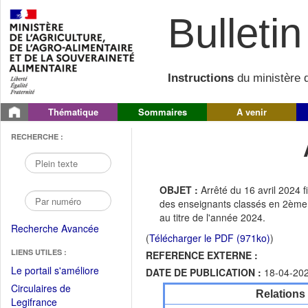
Bulletin 
Instructions
du ministère d
Thématique
Sommaires
A venir
RECHERCHE :
OBJET :
Arrêté du 16 avril 2024 f
des enseignants classés en 2ème 
au titre de l'année 2024.
Recherche Avancée
(
Télécharger le PDF (971ko)
)
LIENS UTILES :
REFERENCE EXTERNE :
(Fichier
Le portail s'améliore
DATE DE PUBLICATION :
18-04-20
PDF
Circulaires de
Relations
ouvrir
(Ouvrir
Legifrance