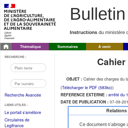
Bulletin 
Instructions
du ministère d
Thématique
Sommaires
A venir
RECHERCHE :
Cahier
OBJET :
Cahier des charges du l
(
Télécharger le PDF (583ko)
)
REFERENCE EXTERNE :
arrêté du 
Recherche Avancée
DATE DE PUBLICATION :
07-09-20
LIENS UTILES :
Relations
(Fichier
Le portail s'améliore
PDF
Circulaires de
ouvrir
Ce document n'abroge 
(Ouvrir
Legifrance