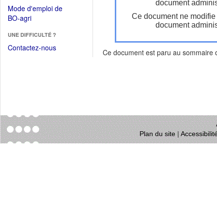
dans
document administ
dans
Mode d'emploi de
une
une
Ce document ne modifie
(Ouvrir
BO-agri
autre
nouvelle
document administ
dans
fenêtre)
fenêtre)
UNE DIFFICULTÉ ?
une
nouvelle
Contactez-nous
Ce document est paru au sommaire
fenêtre)
Plan du site
|
Accessibili