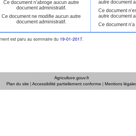
autre document ad
Ce document n'abroge aucun autre
document administratif.
Ce document n'es
autre document ad
Ce document ne modifie aucun autre
document administratif.
Ce document n'a j
ment est paru au sommaire du
19-01-2017
.
Agriculture.gouv.fr
Plan du site
|
Accessibilité partiellement conforme
|
Mentions légale