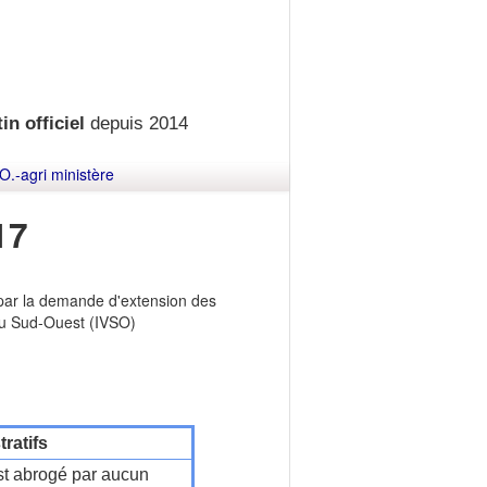
in officiel
depuis 2014
O.-agri ministère
17
s par la demande d'extension des
 du Sud-Ouest (IVSO)
ratifs
t abrogé par aucun