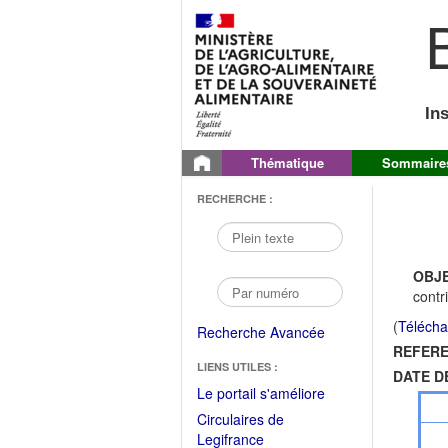
B
In
Thématique
Sommaire
RECHERCHE :
OBJE
contr
(
Télécha
Recherche Avancée
REFERE
LIENS UTILES :
DATE D
(Fichier
Le portail s'améliore
PDF
Circulaires de
ouvrir
(Ouvrir
Legifrance