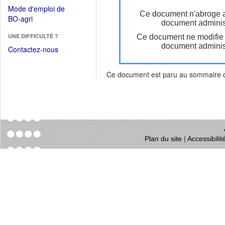
dans
dans
Mode d'emploi de
une
Ce document n'abroge 
une
(Ouvrir
BO-agri
autre
document administ
nouvelle
dans
fenêtre)
fenêtre)
UNE DIFFICULTÉ ?
Ce document ne modifie
une
document administ
nouvelle
Contactez-nous
fenêtre)
Ce document est paru au sommaire
Plan du site
|
Accessibili