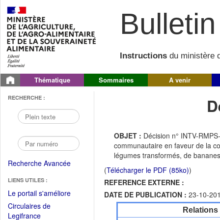
Bulletin 
Instructions
du ministère d
Thématique
Sommaires
A venir
RECHERCHE :
D
OBJET :
Décision n° INTV-RMPS-2
communautaire en faveur de la cons
légumes transformés, de bananes e
Recherche Avancée
(
Télécharger le PDF (85ko)
)
LIENS UTILES :
REFERENCE EXTERNE :
(Fichier
Le portail s'améliore
DATE DE PUBLICATION :
23-10-20
PDF
Circulaires de
Relations
ouvrir
(Ouvrir
Legifrance