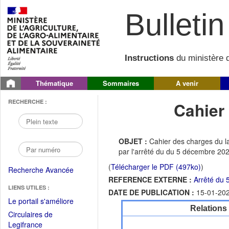
Bulletin 
Instructions
du ministère d
Thématique
Sommaires
A venir
RECHERCHE :
Cahier
OBJET :
Cahier des charges du l
par l'arrêté du du 5 décembre 
(
Télécharger le PDF (497ko)
)
Recherche Avancée
REFERENCE EXTERNE :
Arrêté du 
LIENS UTILES :
DATE DE PUBLICATION :
15-01-20
(Fichier
Le portail s'améliore
Relations
PDF
Circulaires de
ouvrir
(Ouvrir
Legifrance