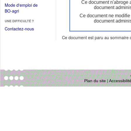
dans
Ce document n'abroge 
dans
Mode d'emploi de
une
document administ
une
(Ouvrir
BO-agri
autre
nouvelle
Ce document ne modifie
dans
fenêtre)
fenêtre)
document administ
UNE DIFFICULTÉ ?
une
nouvelle
Contactez-nous
fenêtre)
Ce document est paru au sommaire
Plan du site
|
Accessibili