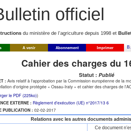
ulletin officiel
structions
du ministère de l’agriculture depuis 1998 et
Bullet
B.
s
A venir
Abonnement
Imprimer
Cahier des charges du 1
Statut :
Publié
T :
Avis relatif à l'approbation par la Commission européenne de la mo
ellation d'origine protégée « Ossau-Iraty » et cahier des charges de l'
rger le PDF (225ko)
)
NCE EXTERNE :
Règlement d'exécution (UE) n°2017/13 6
E PUBLICATION :
02-02-2017
Relations avec les autres documents administ
Ce document n'es