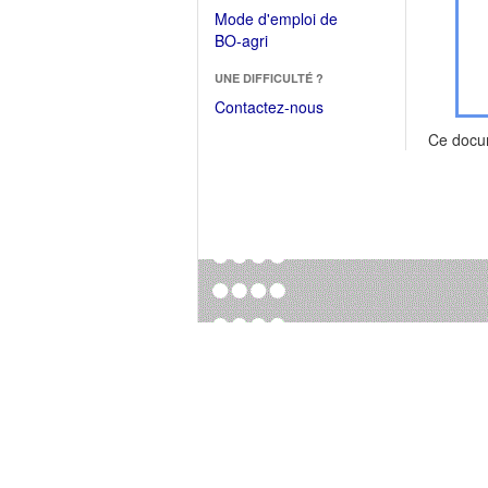
dans
dans
Mode d'emploi de
une
une
(Ouvrir
BO-agri
autre
nouvelle
dans
fenêtre)
fenêtre)
UNE DIFFICULTÉ ?
une
nouvelle
Contactez-nous
fenêtre)
Ce docu