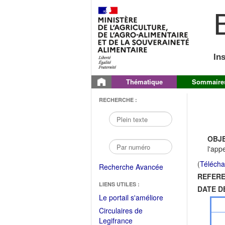
B
In
Thématique
Sommaire
RECHERCHE :
OBJE
l'app
(
Télécha
Recherche Avancée
REFERE
LIENS UTILES :
DATE D
(Fichier
Le portail s'améliore
PDF
Circulaires de
ouvrir
(Ouvrir
Legifrance