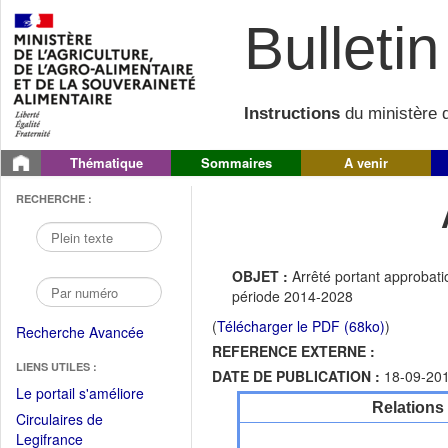
Bulletin 
Instructions
du ministère d
Thématique
Sommaires
A venir
RECHERCHE :
OBJET :
Arrêté portant approba
période 2014-2028
(
Télécharger le PDF (68ko)
)
Recherche Avancée
REFERENCE EXTERNE :
LIENS UTILES :
DATE DE PUBLICATION :
18-09-20
(Fichier
Le portail s'améliore
Relations
PDF
Circulaires de
ouvrir
(Ouvrir
Legifrance