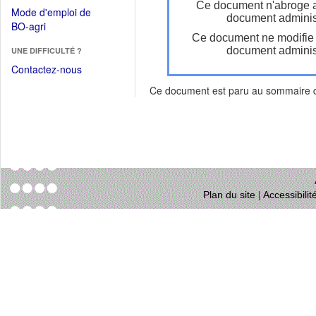
dans
Ce document n'abroge 
dans
Mode d'emploi de
une
document administ
une
(Ouvrir
BO-agri
autre
nouvelle
Ce document ne modifie
dans
fenêtre)
fenêtre)
document administ
UNE DIFFICULTÉ ?
une
nouvelle
Contactez-nous
fenêtre)
Ce document est paru au sommaire
Plan du site
|
Accessibili