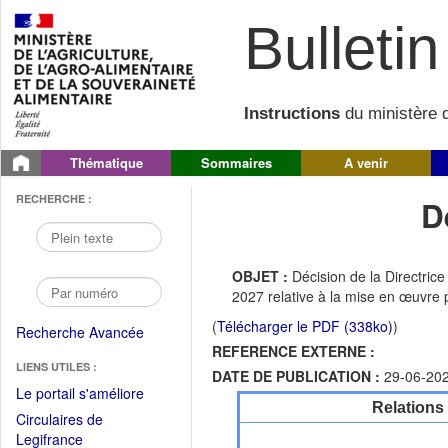
Bulletin 
Instructions
du ministère d
Thématique
Sommaires
A venir
RECHERCHE :
D
OBJET :
Décision de la Directri
2027 relative à la mise en œuvre
(
Télécharger le PDF (338ko)
)
Recherche Avancée
REFERENCE EXTERNE :
LIENS UTILES :
DATE DE PUBLICATION :
29-06-20
(Fichier
Le portail s'améliore
Relations
PDF
Circulaires de
ouvrir
(Ouvrir
Legifrance