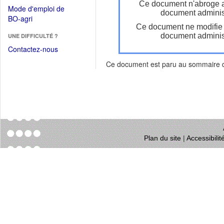
dans
Ce document n'abroge 
dans
Mode d'emploi de
une
document administ
une
(Ouvrir
BO-agri
autre
nouvelle
Ce document ne modifie
dans
fenêtre)
fenêtre)
document administ
UNE DIFFICULTÉ ?
une
nouvelle
Contactez-nous
fenêtre)
Ce document est paru au sommaire
Plan du site
|
Accessibili