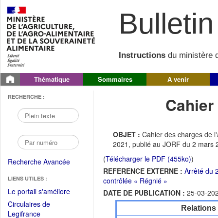
Bulletin 
Instructions
du ministère d
Thématique
Sommaires
A venir
RECHERCHE :
Cahier
OBJET :
Cahier des charges de l'
2021, publié au JORF du 2 mars 
(
Télécharger le PDF (455ko)
)
Recherche Avancée
REFERENCE EXTERNE :
Arrêté du 
LIENS UTILES :
contrôlée « Régnié »
(Fichier
Le portail s'améliore
DATE DE PUBLICATION :
25-03-20
PDF
Circulaires de
Relations
ouvrir
(Ouvrir
Legifrance