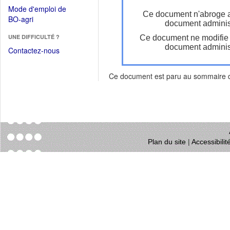
dans
dans
Mode d'emploi de
une
Ce document n'abroge 
une
(Ouvrir
BO-agri
autre
document administ
nouvelle
dans
fenêtre)
fenêtre)
UNE DIFFICULTÉ ?
Ce document ne modifie
une
document administ
nouvelle
Contactez-nous
fenêtre)
Ce document est paru au sommaire
Plan du site
|
Accessibili