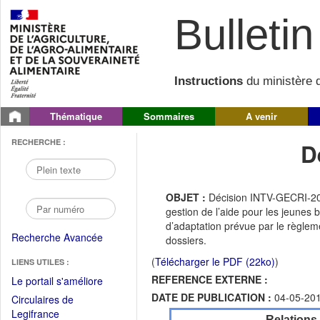
Bulletin 
Instructions
du ministère d
Thématique
Sommaires
A venir
RECHERCHE :
D
OBJET :
Décision INTV-GECRI-201
gestion de l’aide pour les jeunes
d’adaptation prévue par le règleme
Recherche Avancée
dossiers.
(
Télécharger le PDF (22ko)
)
LIENS UTILES :
REFERENCE EXTERNE :
(Fichier
Le portail s'améliore
PDF
DATE DE PUBLICATION :
04-05-20
Circulaires de
ouvrir
(Ouvrir
Legifrance
Relations