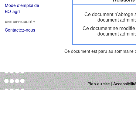
dans
dans
Mode d'emploi de
une
une
(Ouvrir
BO-agri
autre
Ce document n'abroge 
nouvelle
dans
fenêtre)
document administ
fenêtre)
UNE DIFFICULTÉ ?
une
Ce document ne modifie
nouvelle
Contactez-nous
document administ
fenêtre)
Ce document est paru au sommaire
Plan du site
|
Accessibili