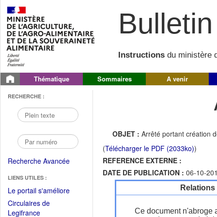
Bulletin 
Instructions
du ministère d
Thématique
Sommaires
A venir
RECHERCHE :
OBJET :
Arrêté portant création 
(
Télécharger le PDF (2033ko)
)
REFERENCE EXTERNE :
Recherche Avancée
DATE DE PUBLICATION :
06-10-20
LIENS UTILES :
Relations
(Fichier
Le portail s'améliore
PDF
Circulaires de
ouvrir
Ce document n'abroge 
(Ouvrir
Legifrance