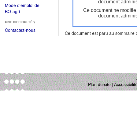
dans
document administ
dans
Mode d'emploi de
une
une
Ce document ne modifie
(Ouvrir
BO-agri
autre
nouvelle
document administ
dans
fenêtre)
fenêtre)
UNE DIFFICULTÉ ?
une
nouvelle
Contactez-nous
Ce document est paru au sommaire
fenêtre)
Plan du site
|
Accessibili