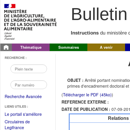
Bulletin 
Instructions
du ministère d
Thématique
Sommaires
A venir
RECHERCHE :
OBJET :
Arrêté portant nominati
primes d'encadrement doctoral et
(
Télécharger le PDF (45ko)
)
Recherche Avancée
REFERENCE EXTERNE :
LIENS UTILES :
DATE DE PUBLICATION :
07-09-20
(Fichier
Le portail s'améliore
Relations
PDF
Circulaires de
ouvrir
(Ouvrir
Legifrance