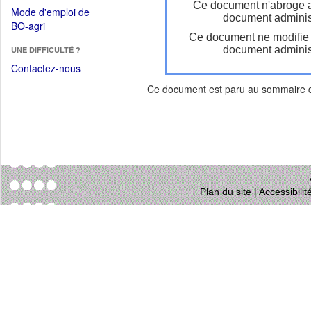
dans
Ce document n'abroge 
dans
Mode d'emploi de
une
document administ
une
(Ouvrir
BO-agri
autre
nouvelle
Ce document ne modifie
dans
fenêtre)
fenêtre)
document administ
UNE DIFFICULTÉ ?
une
nouvelle
Contactez-nous
fenêtre)
Ce document est paru au sommaire
Plan du site
|
Accessibili