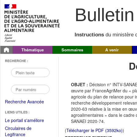
Bulletin 
Instructions
du ministère d
Thématique
Sommaires
A venir
RECHERCHE :
D
OBJET :
Décision n° INTV-SANAEI
œuvre par FranceAgriMer du « plan
agricole du plan de relance pour 
Recherche Avancée
recherche développement relevant
2020-63 relative à la mise en œuvr
LIENS UTILES :
agroalimentaires » dans le cadre d
(Fichier
Le portail s'améliore
SANAEI 2020-74.
PDF
Circulaires de
(
Télécharger le PDF (3592ko)
)
ouvrir
(Ouvrir
Legifrance