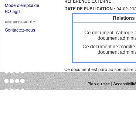
REFERENCE EXTERNE :
dans
dans
Mode d'emploi de
une
DATE DE PUBLICATION :
04-02-20
une
(Ouvrir
BO-agri
autre
nouvelle
dans
Relations
fenêtre)
fenêtre)
UNE DIFFICULTÉ ?
une
nouvelle
Contactez-nous
Ce document n'abroge 
fenêtre)
document administ
Ce document ne modifie
document administ
Ce document est paru au sommaire
Plan du site
|
Accessibili