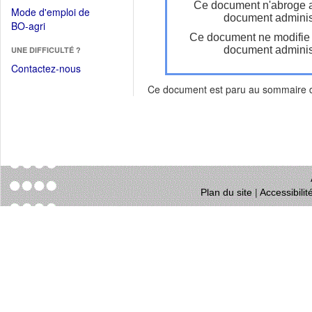
dans
Ce document n'abroge 
dans
Mode d'emploi de
une
document administ
une
(Ouvrir
BO-agri
autre
nouvelle
Ce document ne modifie
dans
fenêtre)
fenêtre)
document administ
UNE DIFFICULTÉ ?
une
nouvelle
Contactez-nous
fenêtre)
Ce document est paru au sommaire
Plan du site
|
Accessibili