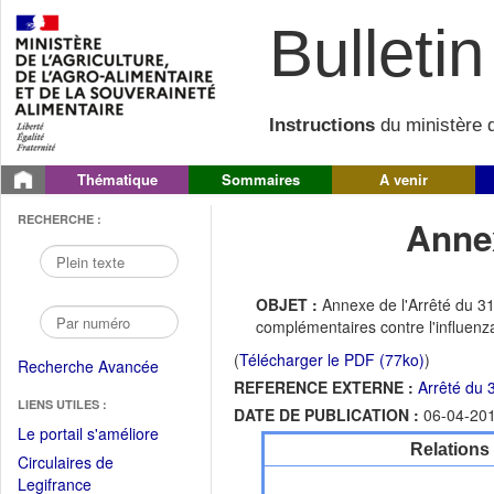
Bulletin 
Instructions
du ministère d
Thématique
Sommaires
A venir
RECHERCHE :
Annex
OBJET :
Annexe de l'Arrêté du 31
complémentaires contre l'influenza
(
Télécharger le PDF (77ko)
)
Recherche Avancée
REFERENCE EXTERNE :
Arrêté du 
LIENS UTILES :
DATE DE PUBLICATION :
06-04-20
(Fichier
Le portail s'améliore
Relations
PDF
Circulaires de
ouvrir
(Ouvrir
Legifrance