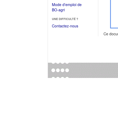
dans
dans
Mode d'emploi de
une
une
(Ouvrir
BO-agri
autre
nouvelle
dans
fenêtre)
fenêtre)
UNE DIFFICULTÉ ?
une
nouvelle
Contactez-nous
fenêtre)
Ce docu