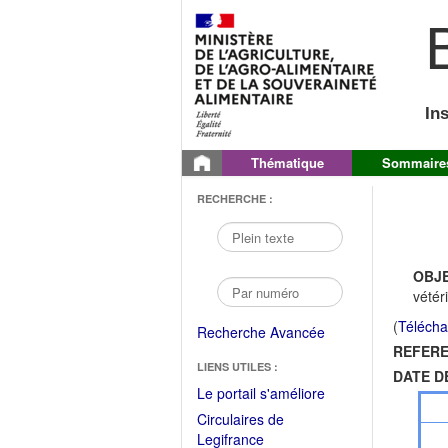
B
In
Thématique
Sommaire
RECHERCHE :
OBJE
vétér
(
Télécha
Recherche Avancée
REFERE
LIENS UTILES :
DATE D
(Fichier
Le portail s'améliore
PDF
Circulaires de
ouvrir
(Ouvrir
Legifrance