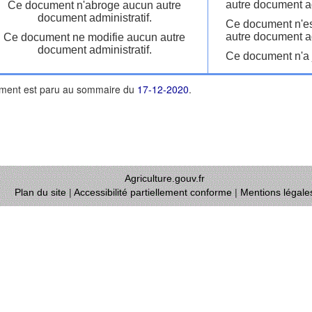
autre document ad
Ce document n'abroge aucun autre
document administratif.
Ce document n'es
autre document ad
Ce document ne modifie aucun autre
document administratif.
Ce document n'a j
ment est paru au sommaire du
17-12-2020
.
Agriculture.gouv.fr
Plan du site
|
Accessibilité partiellement conforme
|
Mentions légale