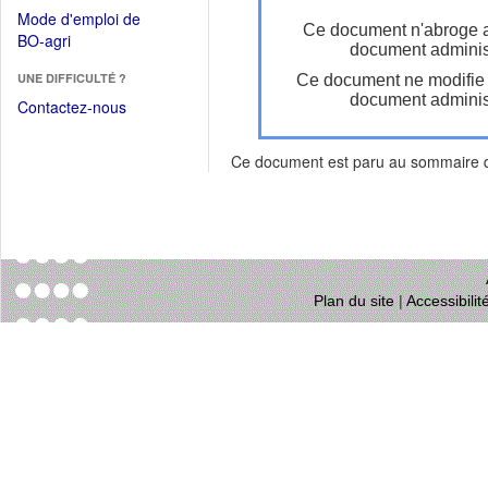
dans
dans
Mode d'emploi de
une
Ce document n'abroge 
une
(Ouvrir
BO-agri
autre
document administ
nouvelle
dans
fenêtre)
fenêtre)
UNE DIFFICULTÉ ?
Ce document ne modifie
une
document administ
nouvelle
Contactez-nous
fenêtre)
Ce document est paru au sommaire
Plan du site
|
Accessibili