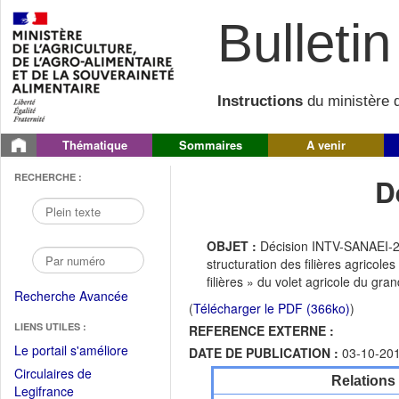
Bulletin 
Instructions
du ministère d
Thématique
Sommaires
A venir
RECHERCHE :
D
OBJET :
Décision INTV-SANAEI-20
structuration des filières agricole
filières » du volet agricole du gra
Recherche Avancée
(
Télécharger le PDF (366ko)
)
LIENS UTILES :
REFERENCE EXTERNE :
(Fichier
Le portail s'améliore
DATE DE PUBLICATION :
03-10-20
PDF
Circulaires de
Relations
ouvrir
(Ouvrir
Legifrance