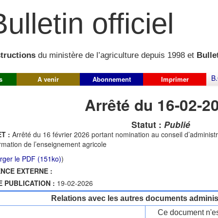
ulletin officiel
structions
du ministère de l’agriculture depuis 1998 et
Bullet
B.
s
A venir
Abonnement
Imprimer
Arrêté du 16-02-2
Statut :
Publié
T :
Arrêté du 16 février 2026 portant nomination au conseil d’administr
rmation de l’enseignement agricole
rger le PDF (151ko)
)
NCE EXTERNE :
E PUBLICATION :
19-02-2026
Relations avec les autres documents administ
Ce document n'es