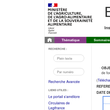
B
In
Thématique
Sommaire
RECHERCHE :
OBJE
de fo
(
Télécha
Recherche Avancée
REFERE
LIENS UTILES :
DATE D
(Fichier
Le portail s'améliore
PDF
Circulaires de
ouvrir
(Ouvrir
Legifrance