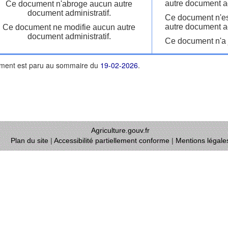
autre document ad
Ce document n'abroge aucun autre
document administratif.
Ce document n'es
autre document ad
Ce document ne modifie aucun autre
document administratif.
Ce document n'a j
ment est paru au sommaire du
19-02-2026
.
Agriculture.gouv.fr
Plan du site
|
Accessibilité partiellement conforme
|
Mentions légale