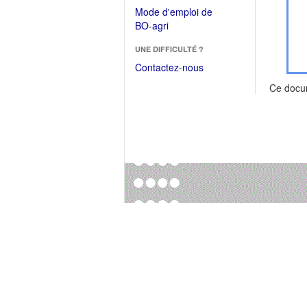
dans
dans
Mode d'emploi de
une
une
(Ouvrir
BO-agri
autre
nouvelle
dans
fenêtre)
fenêtre)
UNE DIFFICULTÉ ?
une
nouvelle
Contactez-nous
fenêtre)
Ce docu