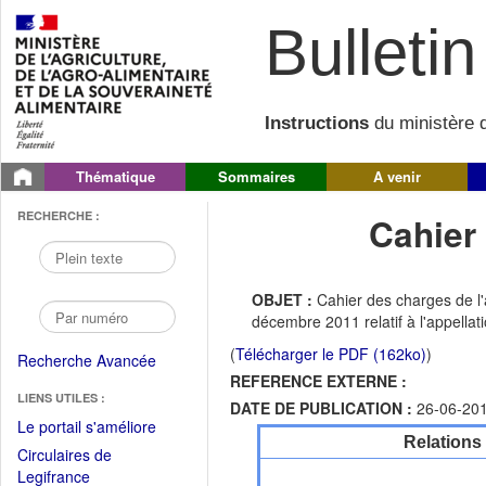
Bulletin 
Instructions
du ministère d
Thématique
Sommaires
A venir
RECHERCHE :
Cahier
OBJET :
Cahier des charges de l'
décembre 2011 relatif à l'appell
(
Télécharger le PDF (162ko)
)
Recherche Avancée
REFERENCE EXTERNE :
LIENS UTILES :
DATE DE PUBLICATION :
26-06-20
(Fichier
Le portail s'améliore
Relations
PDF
Circulaires de
ouvrir
(Ouvrir
Legifrance