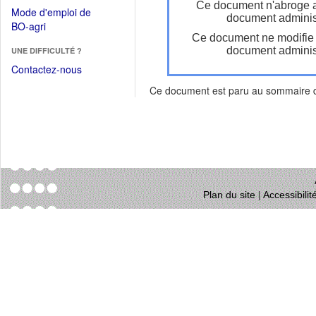
dans
Ce document n'abroge 
dans
Mode d'emploi de
une
document administ
une
(Ouvrir
BO-agri
autre
nouvelle
Ce document ne modifie
dans
fenêtre)
fenêtre)
document administ
UNE DIFFICULTÉ ?
une
nouvelle
Contactez-nous
fenêtre)
Ce document est paru au sommaire
Plan du site
|
Accessibili