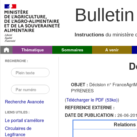
Bulletin 
Instructions
du ministère d
Thématique
Sommaires
A venir
RECHERCHE :
D
OBJET :
Décision n° FranceAgriM
PYRENEES
(
Télécharger le PDF (53ko)
)
Recherche Avancée
REFERENCE EXTERNE :
LIENS UTILES :
DATE DE PUBLICATION :
26-06-20
(Fichier
Le portail s'améliore
Relations
PDF
Circulaires de
ouvrir
(Ouvrir
Legifrance