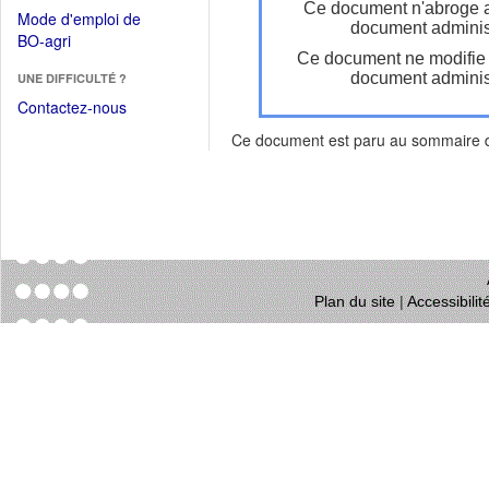
dans
Ce document n'abroge 
dans
Mode d'emploi de
une
document administ
une
(Ouvrir
BO-agri
autre
nouvelle
Ce document ne modifie
dans
fenêtre)
fenêtre)
document administ
UNE DIFFICULTÉ ?
une
nouvelle
Contactez-nous
fenêtre)
Ce document est paru au sommaire
Plan du site
|
Accessibili