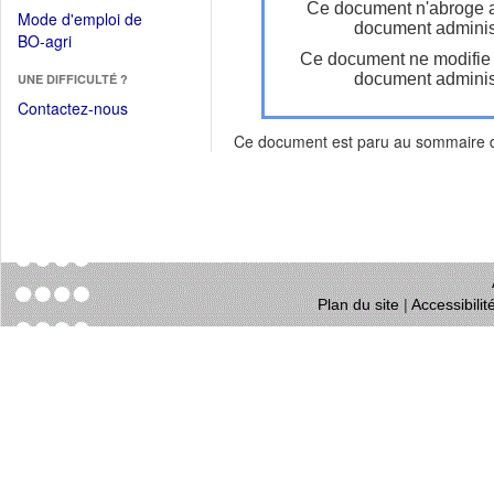
dans
Ce document n'abroge 
dans
Mode d'emploi de
une
document administ
une
(Ouvrir
BO-agri
autre
nouvelle
Ce document ne modifie
dans
fenêtre)
fenêtre)
document administ
UNE DIFFICULTÉ ?
une
nouvelle
Contactez-nous
fenêtre)
Ce document est paru au sommaire
Plan du site
|
Accessibili