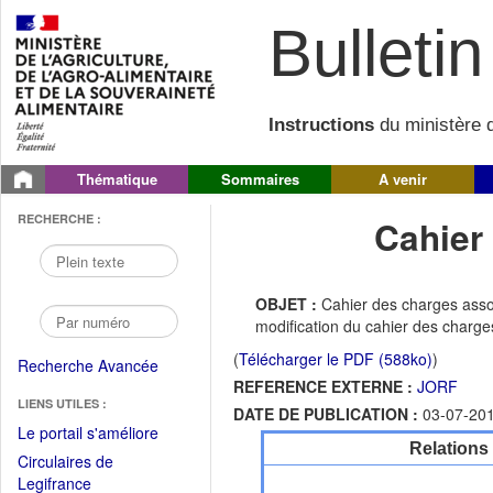
Bulletin 
Instructions
du ministère d
Thématique
Sommaires
A venir
RECHERCHE :
Cahier
OBJET :
Cahier des charges assoc
modification du cahier des charge
(
Télécharger le PDF (588ko)
)
Recherche Avancée
REFERENCE EXTERNE :
JORF
LIENS UTILES :
DATE DE PUBLICATION :
03-07-20
(Fichier
Le portail s'améliore
Relations
PDF
Circulaires de
ouvrir
(Ouvrir
Legifrance