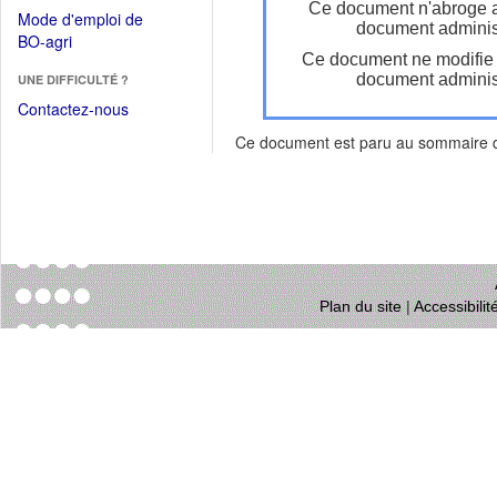
dans
Ce document n'abroge 
dans
Mode d'emploi de
une
document administ
une
(Ouvrir
BO-agri
autre
nouvelle
Ce document ne modifie
dans
fenêtre)
fenêtre)
document administ
UNE DIFFICULTÉ ?
une
nouvelle
Contactez-nous
fenêtre)
Ce document est paru au sommaire
Plan du site
|
Accessibili