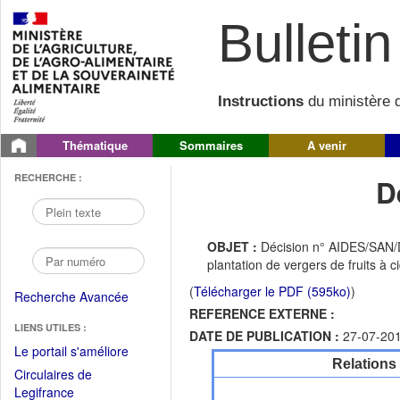
Bulletin 
Instructions
du ministère d
Thématique
Sommaires
A venir
RECHERCHE :
D
OBJET :
Décision n° AIDES/SAN/D
plantation de vergers de fruits à
(
Télécharger le PDF (595ko)
)
Recherche Avancée
REFERENCE EXTERNE :
LIENS UTILES :
DATE DE PUBLICATION :
27-07-20
(Fichier
Le portail s'améliore
Relations
PDF
Circulaires de
ouvrir
(Ouvrir
Legifrance