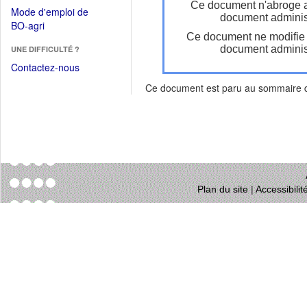
dans
Ce document n'abroge 
dans
Mode d'emploi de
une
document administ
une
(Ouvrir
BO-agri
autre
nouvelle
Ce document ne modifie
dans
fenêtre)
fenêtre)
document administ
UNE DIFFICULTÉ ?
une
nouvelle
Contactez-nous
fenêtre)
Ce document est paru au sommaire
Plan du site
|
Accessibili