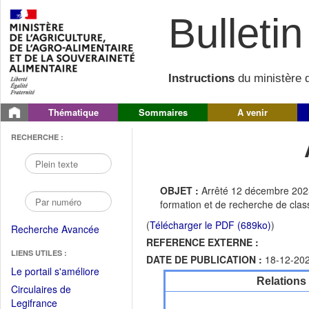
Bulletin 
Instructions
du ministère d
Thématique
Sommaires
A venir
RECHERCHE :
OBJET :
Arrêté 12 décembre 2025
formation et de recherche de clas
(
Télécharger le PDF (689ko)
)
Recherche Avancée
REFERENCE EXTERNE :
LIENS UTILES :
DATE DE PUBLICATION :
18-12-20
(Fichier
Le portail s'améliore
Relations
PDF
Circulaires de
ouvrir
(Ouvrir
Legifrance