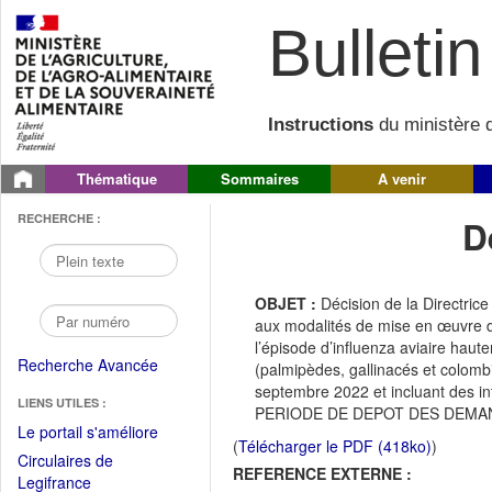
Bulletin 
Instructions
du ministère d
Thématique
Sommaires
A venir
RECHERCHE :
D
OBJET :
Décision de la Directri
aux modalités de mise en œuvre d
l’épisode d’influenza aviaire haut
Recherche Avancée
(palmipèdes, gallinacés et colom
septembre 2022 et incluant des 
LIENS UTILES :
PERIODE DE DEPOT DES DEMAND
(Fichier
Le portail s'améliore
(
Télécharger le PDF (418ko)
)
PDF
Circulaires de
REFERENCE EXTERNE :
ouvrir
(Ouvrir
Legifrance