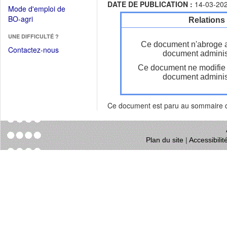
dans
DATE DE PUBLICATION :
14-03-20
dans
Mode d'emploi de
une
une
(Ouvrir
BO-agri
Relations
autre
nouvelle
dans
fenêtre)
fenêtre)
UNE DIFFICULTÉ ?
une
Ce document n'abroge 
nouvelle
Contactez-nous
document administ
fenêtre)
Ce document ne modifie
document administ
Ce document est paru au sommaire
Plan du site
|
Accessibili