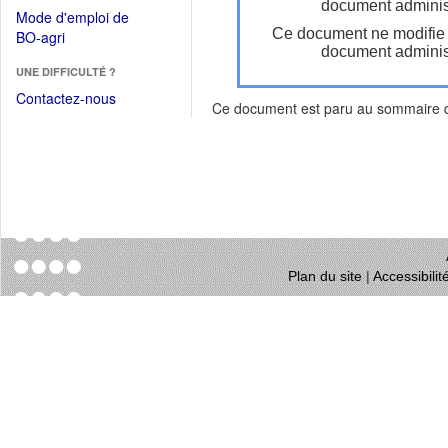
dans
document administ
dans
Mode d'emploi de
une
une
Ce document ne modifie
(Ouvrir
BO-agri
autre
nouvelle
document administ
dans
fenêtre)
fenêtre)
UNE DIFFICULTÉ ?
une
nouvelle
Contactez-nous
Ce document est paru au sommaire
fenêtre)
Plan du site
|
Accessibili