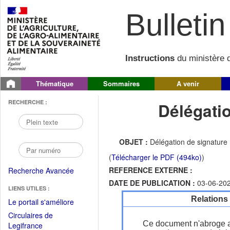
Bulletin 
Instructions
du ministère d
Thématique
Sommaires
A venir
RECHERCHE :
Délégati
OBJET :
Délégation de signature 
(
Télécharger le PDF (494ko)
)
REFERENCE EXTERNE :
Recherche Avancée
DATE DE PUBLICATION :
03-06-20
LIENS UTILES :
Relations
(Fichier
Le portail s'améliore
PDF
Circulaires de
ouvrir
Ce document n'abroge 
(Ouvrir
Legifrance