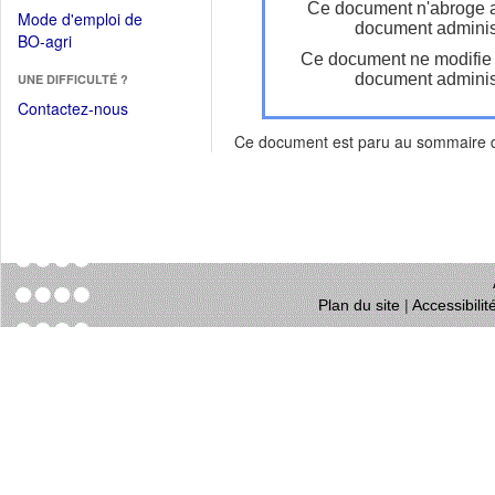
dans
Ce document n'abroge 
dans
Mode d'emploi de
une
document administ
une
(Ouvrir
BO-agri
autre
nouvelle
Ce document ne modifie
dans
fenêtre)
fenêtre)
document administ
UNE DIFFICULTÉ ?
une
nouvelle
Contactez-nous
fenêtre)
Ce document est paru au sommaire
Plan du site
|
Accessibili