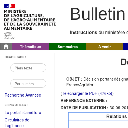
Bulletin 
Instructions
du ministère d
Thématique
Sommaires
A venir
RECHERCHE :
D
OBJET :
Décision portant désign
FranceAgriMer.
(
Télécharger le PDF (476ko)
)
Recherche Avancée
REFERENCE EXTERNE :
LIENS UTILES :
DATE DE PUBLICATION :
30-09-20
(Fichier
Le portail s'améliore
Relations
PDF
Circulaires de
ouvrir
(Ouvrir
Legifrance