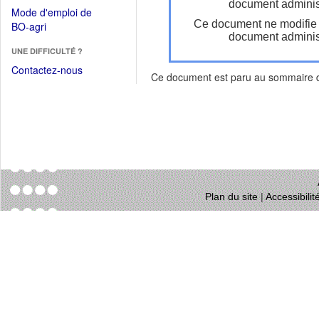
dans
document administ
dans
Mode d'emploi de
une
une
Ce document ne modifie
(Ouvrir
BO-agri
autre
nouvelle
document administ
dans
fenêtre)
fenêtre)
UNE DIFFICULTÉ ?
une
nouvelle
Contactez-nous
Ce document est paru au sommaire
fenêtre)
Plan du site
|
Accessibili