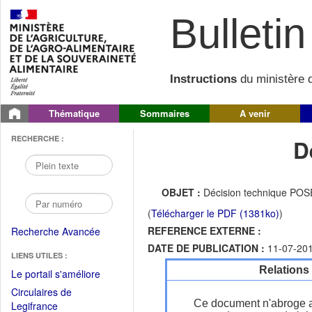
Bulletin 
Instructions
du ministère d
Thématique
Sommaires
A venir
RECHERCHE :
D
OBJET :
Décision technique POSE
(
Télécharger le PDF (1381ko)
)
REFERENCE EXTERNE :
Recherche Avancée
DATE DE PUBLICATION :
11-07-20
LIENS UTILES :
Relations
(Fichier
Le portail s'améliore
PDF
Circulaires de
ouvrir
Ce document n'abroge 
(Ouvrir
Legifrance