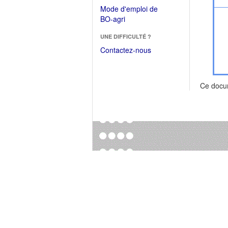
dans
dans
Mode d'emploi de
une
une
(Ouvrir
BO-agri
autre
nouvelle
dans
fenêtre)
fenêtre)
UNE DIFFICULTÉ ?
une
nouvelle
Contactez-nous
fenêtre)
Ce docu