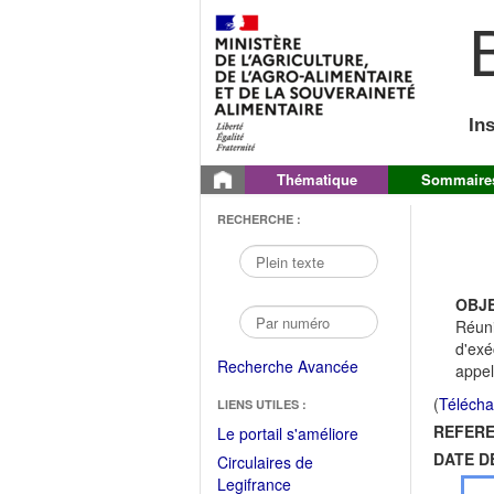
B
In
Thématique
Sommaire
RECHERCHE :
OBJE
Réuni
d'exé
Recherche Avancée
appel
(
Télécha
LIENS UTILES :
REFERE
(Fichier
Le portail s'améliore
PDF
DATE D
Circulaires de
ouvrir
(Ouvrir
Legifrance