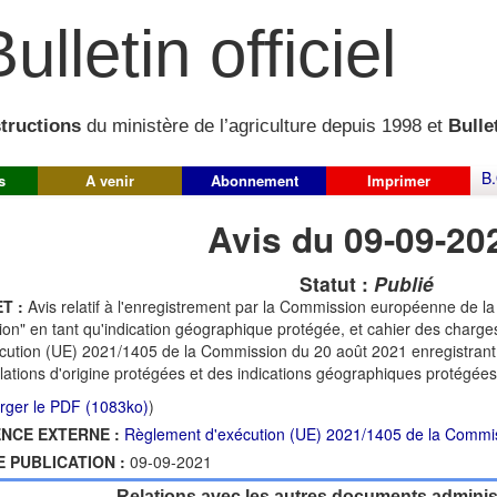
ulletin officiel
structions
du ministère de l’agriculture depuis 1998 et
Bullet
B.
s
A venir
Abonnement
Imprimer
Avis du 09-09-20
Statut :
Publié
T :
Avis relatif à l'enregistrement par la Commission européenne de la 
on" en tant qu'indication géographique protégée, et cahier des charg
cution (UE) 2021/1405 de la Commission du 20 août 2021 enregistrant
lations d'origine protégées et des indications géographiques protégées "
rger le PDF (1083ko)
)
NCE EXTERNE :
Règlement d'exécution (UE) 2021/1405 de la Commi
E PUBLICATION :
09-09-2021
Relations avec les autres documents administ