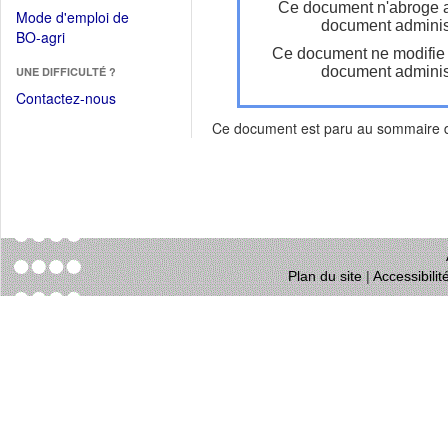
dans
Ce document n'abroge 
dans
Mode d'emploi de
une
document administ
une
(Ouvrir
BO-agri
autre
nouvelle
Ce document ne modifie
dans
fenêtre)
fenêtre)
document administ
UNE DIFFICULTÉ ?
une
nouvelle
Contactez-nous
fenêtre)
Ce document est paru au sommaire
Plan du site
|
Accessibili