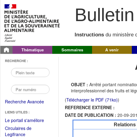
Bulletin 
Instructions
du ministère d
Thématique
Sommaires
A venir
RECHERCHE :
OBJET :
Arrêté portant nominat
interprofessionnel des fruits et l
(
Télécharger le PDF (71ko)
)
Recherche Avancée
REFERENCE EXTERNE :
LIENS UTILES :
DATE DE PUBLICATION :
20-09-20
(Fichier
Le portail s'améliore
Relations
PDF
Circulaires de
ouvrir
(Ouvrir
Legifrance