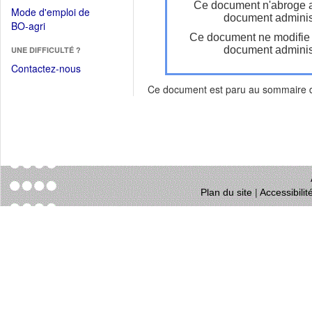
dans
Ce document n'abroge 
dans
Mode d'emploi de
une
document administ
une
(Ouvrir
BO-agri
autre
nouvelle
Ce document ne modifie
dans
fenêtre)
fenêtre)
document administ
UNE DIFFICULTÉ ?
une
nouvelle
Contactez-nous
fenêtre)
Ce document est paru au sommaire
Plan du site
|
Accessibili