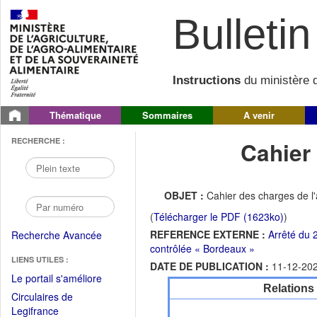
Bulletin 
Instructions
du ministère d
Thématique
Sommaires
A venir
RECHERCHE :
Cahier
OBJET :
Cahier des charges de l
(
Télécharger le PDF (1623ko)
)
REFERENCE EXTERNE :
Arrêté du 
Recherche Avancée
contrôlée « Bordeaux »
LIENS UTILES :
DATE DE PUBLICATION :
11-12-20
(Fichier
Le portail s'améliore
Relations
PDF
Circulaires de
ouvrir
(Ouvrir
Legifrance