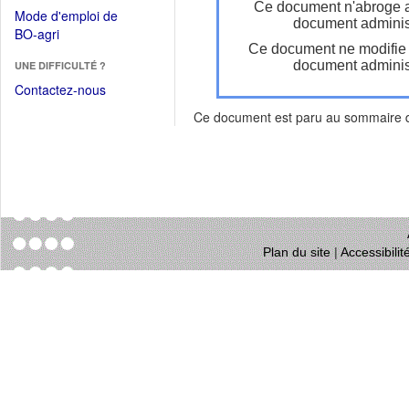
dans
Ce document n'abroge 
dans
Mode d'emploi de
une
document administ
une
(Ouvrir
BO-agri
autre
nouvelle
Ce document ne modifie
dans
fenêtre)
fenêtre)
document administ
UNE DIFFICULTÉ ?
une
nouvelle
Contactez-nous
fenêtre)
Ce document est paru au sommaire
Plan du site
|
Accessibili