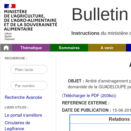
Bulletin 
Instructions
du ministère d
Thématique
Sommaires
A venir
RECHERCHE :
OBJET :
Arrêté d'aménagement p
domaniale de la GUADELOUPE pou
(
Télécharger le PDF (203ko)
)
Recherche Avancée
REFERENCE EXTERNE :
LIENS UTILES :
DATE DE PUBLICATION :
15-06-20
(Fichier
Le portail s'améliore
Relations
PDF
Circulaires de
ouvrir
(Ouvrir
Legifrance