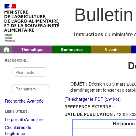
Bulletin 
Instructions
du ministère d
Thématique
Sommaires
A venir
RECHERCHE :
D
OBJET :
Décision du 9 mars 2026
d'aménagement foncier et d'étab
(
Télécharger le PDF (591ko)
)
Recherche Avancée
REFERENCE EXTERNE :
LIENS UTILES :
DATE DE PUBLICATION :
12-03-20
(Fichier
Le portail s'améliore
Relations
PDF
Circulaires de
ouvrir
(Ouvrir
Legifrance