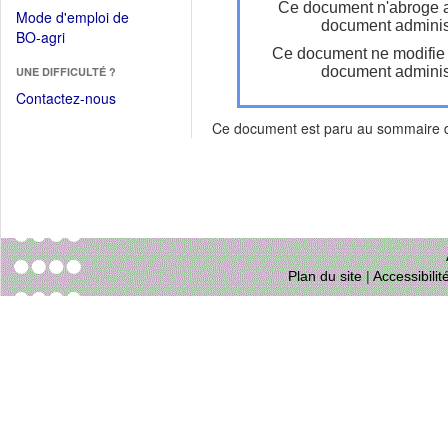
dans
Ce document n'abroge 
dans
Mode d'emploi de
une
document administ
une
(Ouvrir
BO-agri
autre
nouvelle
Ce document ne modifie
dans
fenêtre)
fenêtre)
document administ
UNE DIFFICULTÉ ?
une
nouvelle
Contactez-nous
fenêtre)
Ce document est paru au sommaire
Plan du site
|
Accessibili