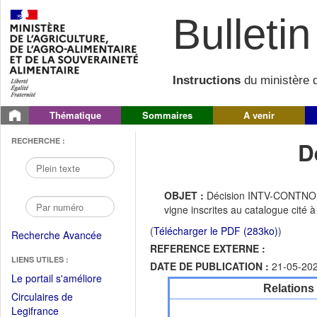
Bulletin 
Instructions
du ministère d
Thématique
Sommaires
A venir
RECHERCHE :
D
OBJET :
Décision INTV-CONTNORM-
vigne inscrites au catalogue cité à
(
Télécharger le PDF (283ko)
)
Recherche Avancée
REFERENCE EXTERNE :
LIENS UTILES :
DATE DE PUBLICATION :
21-05-20
(Fichier
Le portail s'améliore
Relations
PDF
Circulaires de
ouvrir
(Ouvrir
Legifrance