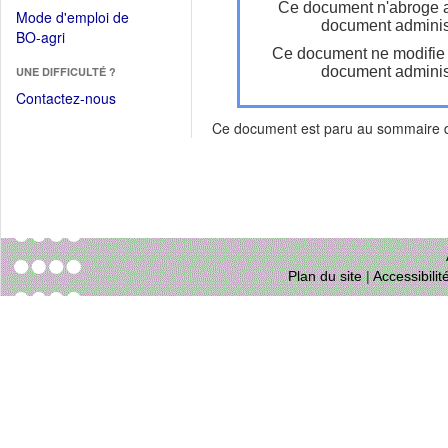
dans
Ce document n'abroge 
dans
Mode d'emploi de
une
document administ
une
(Ouvrir
BO-agri
autre
nouvelle
Ce document ne modifie
dans
fenêtre)
fenêtre)
document administ
UNE DIFFICULTÉ ?
une
nouvelle
Contactez-nous
fenêtre)
Ce document est paru au sommaire
Plan du site
|
Accessibili