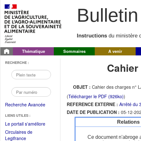
Bulletin 
Instructions
du ministère d
Thématique
Sommaires
A venir
RECHERCHE :
Cahier
OBJET :
Cahier des charges n° LA
(
Télécharger le PDF (926ko)
)
REFERENCE EXTERNE :
Arrêté du 
Recherche Avancée
DATE DE PUBLICATION :
05-12-20
LIENS UTILES :
Relations
(Fichier
Le portail s'améliore
PDF
Circulaires de
ouvrir
Ce document n'abroge 
(Ouvrir
Legifrance