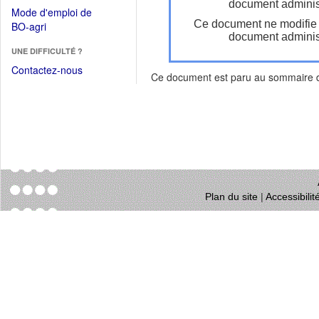
dans
document administ
dans
Mode d'emploi de
une
une
Ce document ne modifie
(Ouvrir
BO-agri
autre
nouvelle
document administ
dans
fenêtre)
fenêtre)
UNE DIFFICULTÉ ?
une
nouvelle
Contactez-nous
Ce document est paru au sommaire
fenêtre)
Plan du site
|
Accessibili