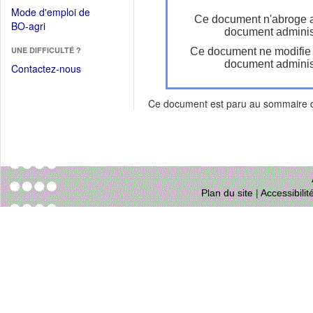
dans
dans
Mode d'emploi de
une
Ce document n'abroge 
une
(Ouvrir
BO-agri
autre
document administ
nouvelle
dans
fenêtre)
fenêtre)
UNE DIFFICULTÉ ?
Ce document ne modifie
une
document administ
nouvelle
Contactez-nous
fenêtre)
Ce document est paru au sommaire
Plan du site
|
Accessibili