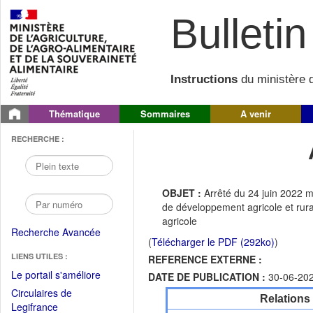
Bulletin 
Instructions
du ministère d
Thématique
Sommaires
A venir
RECHERCHE :
OBJET :
Arrêté du 24 juin 2022 m
de développement agricole et rural
agricole
Recherche Avancée
(
Télécharger le PDF (292ko)
)
LIENS UTILES :
REFERENCE EXTERNE :
(Fichier
Le portail s'améliore
DATE DE PUBLICATION :
30-06-20
PDF
Circulaires de
Relations
ouvrir
(Ouvrir
Legifrance