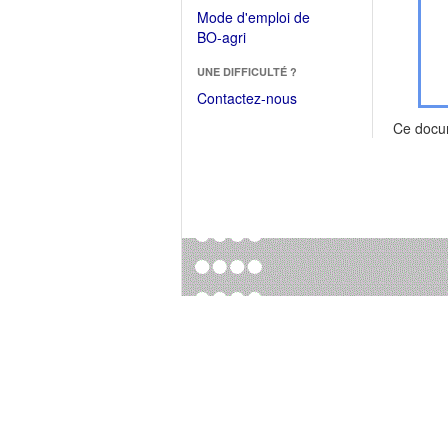
dans
dans
Mode d'emploi de
une
une
(Ouvrir
BO-agri
autre
nouvelle
dans
fenêtre)
fenêtre)
UNE DIFFICULTÉ ?
une
nouvelle
Contactez-nous
fenêtre)
Ce docu