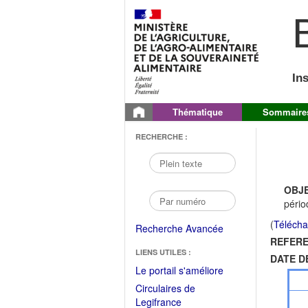
B
In
Thématique
Sommaire
RECHERCHE :
OBJE
pério
(
Télécha
Recherche Avancée
REFERE
LIENS UTILES :
DATE D
(Fichier
Le portail s'améliore
PDF
Circulaires de
ouvrir
(Ouvrir
Legifrance