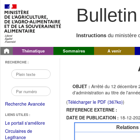
Bulletin 
Instructions
du ministère d
Thématique
Sommaires
A venir
RECHERCHE :
OBJET :
Arrêté du 12 décembre 2
d'administration au titre de l'ann
(
Télécharger le PDF (367ko)
)
Recherche Avancée
REFERENCE EXTERNE :
LIENS UTILES :
DATE DE PUBLICATION :
18-12-20
(Fichier
Le portail s'améliore
Relations
PDF
Circulaires de
ouvrir
(Ouvrir
Legifrance