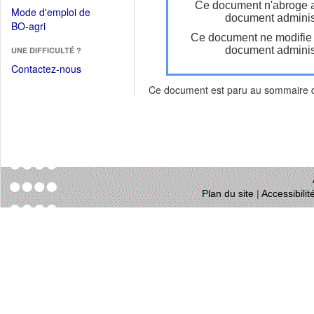
dans
Ce document n'abroge 
dans
Mode d'emploi de
une
document administ
une
(Ouvrir
BO-agri
autre
nouvelle
Ce document ne modifie
dans
fenêtre)
fenêtre)
document administ
UNE DIFFICULTÉ ?
une
nouvelle
Contactez-nous
fenêtre)
Ce document est paru au sommaire
Plan du site
|
Accessibili