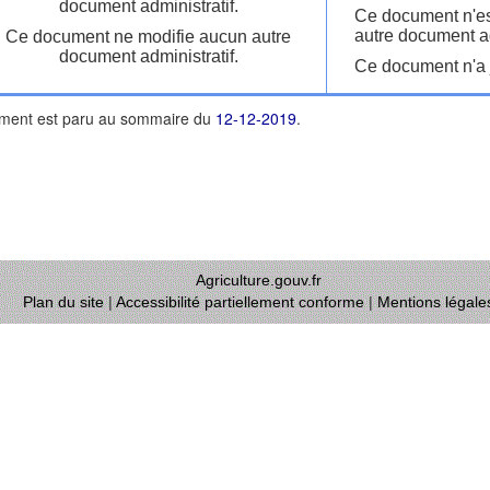
document administratif.
Ce document n'es
autre document ad
Ce document ne modifie aucun autre
document administratif.
Ce document n'a j
ment est paru au sommaire du
12-12-2019
.
Agriculture.gouv.fr
Plan du site
|
Accessibilité partiellement conforme
|
Mentions légale