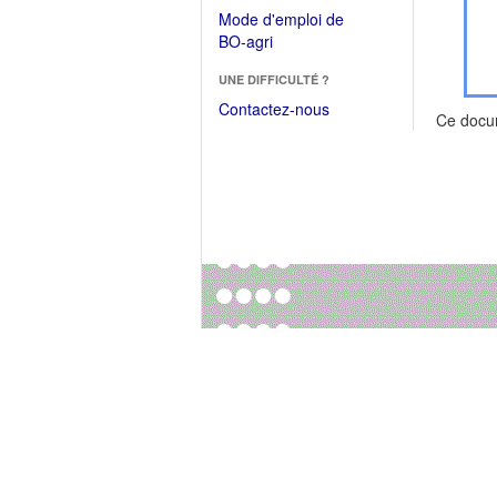
dans
dans
Mode d'emploi de
une
une
(Ouvrir
BO-agri
autre
nouvelle
dans
fenêtre)
fenêtre)
UNE DIFFICULTÉ ?
une
nouvelle
Contactez-nous
Ce docu
fenêtre)