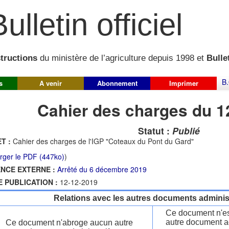
ulletin officiel
structions
du ministère de l’agriculture depuis 1998 et
Bullet
B.
s
A venir
Abonnement
Imprimer
Cahier des charges du 1
Statut :
Publié
T :
Cahier des charges de l'IGP "Coteaux du Pont du Gard"
rger le PDF (447ko)
)
NCE EXTERNE :
Arrêté du 6 décembre 2019
E PUBLICATION :
12-12-2019
Relations avec les autres documents administ
Ce document n'es
autre document ad
Ce document n'abroge aucun autre