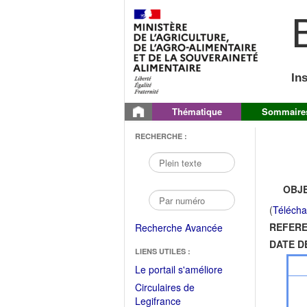
B
In
Thématique
Sommaire
RECHERCHE :
OBJE
(
Télécha
REFERE
Recherche Avancée
DATE D
LIENS UTILES :
(Fichier
Le portail s'améliore
PDF
Circulaires de
ouvrir
(Ouvrir
Legifrance