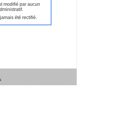
t modifié par aucun
ministratif.
amais été rectifié.
s