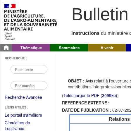
Bulletin 
Instructions
du ministère d
Thématique
Sommaires
A venir
RECHERCHE :
OBJET :
Avis relatif à l'ouvertu
contributions interprofessionnelle
(
Télécharger le PDF (3099ko)
)
Recherche Avancée
REFERENCE EXTERNE :
LIENS UTILES :
DATE DE PUBLICATION :
02-07-20
(Fichier
Le portail s'améliore
Relations
PDF
Circulaires de
ouvrir
(Ouvrir
Legifrance