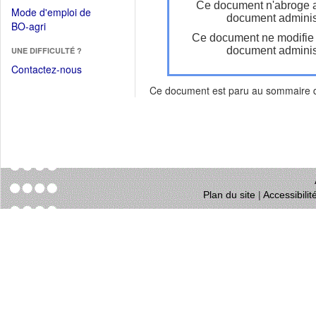
dans
Ce document n'abroge 
dans
Mode d'emploi de
une
document administ
une
(Ouvrir
BO-agri
autre
nouvelle
Ce document ne modifie
dans
fenêtre)
fenêtre)
document administ
UNE DIFFICULTÉ ?
une
nouvelle
Contactez-nous
fenêtre)
Ce document est paru au sommaire
Plan du site
|
Accessibili