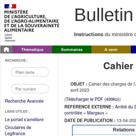
Bulletin 
Instructions
du ministère d
Thématique
Sommaires
A venir
RECHERCHE :
Cahier
OBJET :
Cahier des charges de 
avril 2023
(
Télécharger le PDF (499ko)
)
Recherche Avancée
REFERENCE EXTERNE :
Arrêté du 
LIENS UTILES :
contrôlée « Margaux »
(Fichier
Le portail s'améliore
DATE DE PUBLICATION :
13-04-20
PDF
Circulaires de
Relations
ouvrir
(Ouvrir
Legifrance