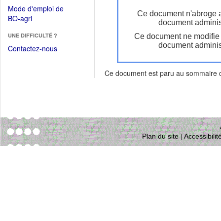
dans
dans
Mode d'emploi de
une
Ce document n'abroge 
une
(Ouvrir
BO-agri
autre
document administ
nouvelle
dans
fenêtre)
fenêtre)
UNE DIFFICULTÉ ?
Ce document ne modifie
une
document administ
nouvelle
Contactez-nous
fenêtre)
Ce document est paru au sommaire
Plan du site
|
Accessibili