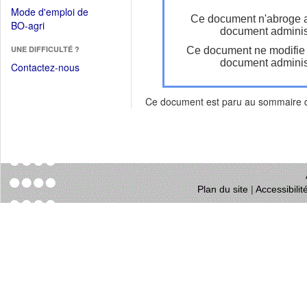
dans
dans
Mode d'emploi de
une
Ce document n'abroge 
une
(Ouvrir
BO-agri
autre
document administ
nouvelle
dans
fenêtre)
fenêtre)
UNE DIFFICULTÉ ?
Ce document ne modifie
une
document administ
nouvelle
Contactez-nous
fenêtre)
Ce document est paru au sommaire
Plan du site
|
Accessibili