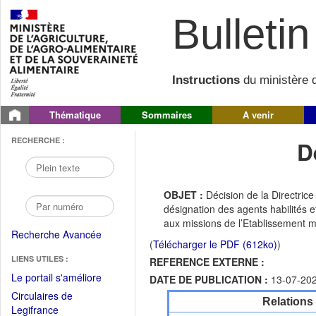
Bulletin 
Instructions
du ministère d
Thématique
Sommaires
A venir
RECHERCHE :
D
OBJET :
Décision de la Directric
désignation des agents habilités 
aux missions de l’Etablissement me
Recherche Avancée
(
Télécharger le PDF (612ko)
)
LIENS UTILES :
REFERENCE EXTERNE :
(Fichier
Le portail s'améliore
DATE DE PUBLICATION :
13-07-20
PDF
Circulaires de
Relations
ouvrir
(Ouvrir
Legifrance