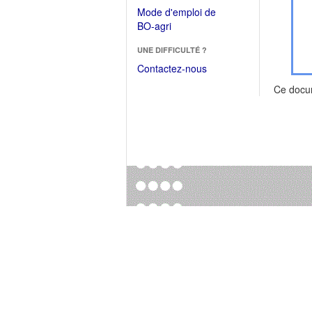
dans
dans
Mode d'emploi de
une
une
(Ouvrir
BO-agri
autre
nouvelle
dans
fenêtre)
fenêtre)
UNE DIFFICULTÉ ?
une
nouvelle
Contactez-nous
fenêtre)
Ce docu