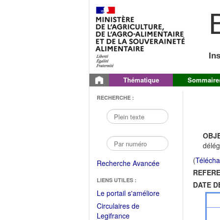
B
In
Thématique
Sommaire
RECHERCHE :
OBJE
délég
(
Télécha
Recherche Avancée
REFERE
LIENS UTILES :
DATE D
(Fichier
Le portail s'améliore
PDF
Circulaires de
ouvrir
(Ouvrir
Legifrance