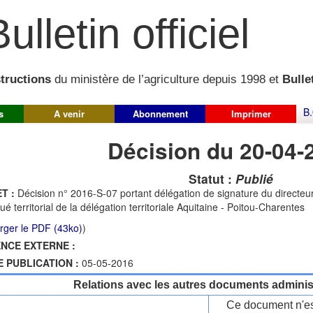
ulletin officiel
structions
du ministère de l’agriculture depuis 1998 et
Bullet
B.
s
A venir
Abonnement
Imprimer
Décision du 20-04-
Statut :
Publié
T :
Décision n° 2016-S-07 portant délégation de signature du directe
ué territorial de la délégation territoriale Aquitaine - Poitou-Charentes
rger le PDF (43ko)
)
NCE EXTERNE :
E PUBLICATION :
05-05-2016
Relations avec les autres documents administ
Ce document n'es